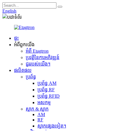
English
ផ្ទះ
អំពី​ពួក​យើង
អំពី Etagtron
ប្រវត្តិនៃការអភិវឌ្ឍន៍
ជួររបស់យើង។
ផលិតផល
ប្រព័ន្ធ
ប្រព័ន្ធ AM
ប្រព័ន្ធ RF
ប្រព័ន្ធ RFID
អសកម្ម
ស្លាក & ស្លាក
AM
RF
ស្លាកផ្សេងទៀត។