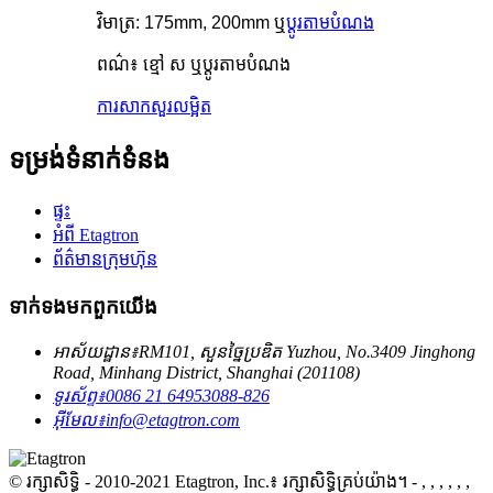
វិមាត្រ: 175mm, 200mm ឬ
ប្ដូរតាមបំណង
ពណ៌៖ ខ្មៅ ស ឬប្ដូរតាមបំណង
ការសាកសួរ
លម្អិត
ទម្រង់ទំនាក់ទំនង
ផ្ទះ
អំពី Etagtron
ព័ត៌មានក្រុមហ៊ុន
ទាក់ទង​មក​ពួក​យើង
អាស័យដ្ឋាន៖
RM101, សួនច្នៃប្រឌិត Yuzhou, No.3409 Jinghong
Road, Minhang District, Shanghai (201108)
ទូរស័ព្ទ៖
0086 21 64953088-826
អ៊ីមែល៖
info@etagtron.com
© រក្សាសិទ្ធិ - 2010-2021 Etagtron, Inc.៖ រក្សាសិទ្ធិគ្រប់យ៉ាង។
- , , , , , ,