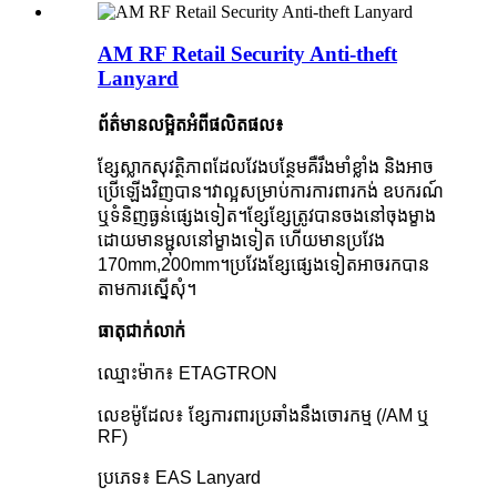
AM RF Retail Security Anti-theft
Lanyard
ព័ត៌មានលម្អិតអំពីផលិតផល៖
ខ្សែស្លាកសុវត្ថិភាពដែលវែងបន្ថែមគឺរឹងមាំខ្លាំង និងអាច
ប្រើឡើងវិញបាន។វាល្អសម្រាប់ការការពារកង់ ឧបករណ៍
ឬទំនិញធ្ងន់ផ្សេងទៀត។ខ្សែខ្សែត្រូវបានចងនៅចុងម្ខាង
ដោយមានម្ជុលនៅម្ខាងទៀត ហើយមានប្រវែង
170mm,200mm។ប្រវែងខ្សែផ្សេងទៀតអាចរកបាន
តាមការស្នើសុំ។
ធាតុជាក់លាក់
ឈ្មោះម៉ាក៖ ETAGTRON
លេខម៉ូដែល៖ ខ្សែការពារប្រឆាំងនឹងចោរកម្ម (/AM ឬ
RF)
ប្រភេទ៖ EAS Lanyard