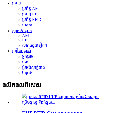
ប្រព័ន្ធ
ប្រព័ន្ធ AM
ប្រព័ន្ធ RF
ប្រព័ន្ធ RFID
អសកម្ម
ស្លាក & ស្លាក
AM
RF
ស្លាកផ្សេងទៀត។
គ្រឿងបន្លាស់
អ្នកផ្ដាច់
ម្ជុល
ប្រអប់សុវត្ថិភាព
ខ្សែចង
ផលិតផល​ពិសេស