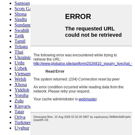
Samoan
Scots Gaelic
Shona
Sindhi
Sundanese
Swahili
Tajik
Tamil
Telugu
Thai
Ukrainian
Urdu
Uzbek
Vietnamese
Welsh
Xhosa
Yiddish
Yoruba
Zulu
Kinyarwanda
Tatar
Oriya
Turkmen
Uyghur