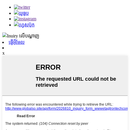
ផ្ញើអ៊ីមែល
x