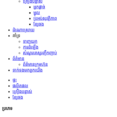
គ្រឿងបន្លាស់
អ្នកផ្ដាច់
ម្ជុល
ប្រអប់សុវត្ថិភាព
ខ្សែចង
ដំណោះស្រាយ
គាំទ្រ
ទាញយក
ការដំឡើង
សំណួរគេសួរញឹកញាប់
ព័ត៌មាន
ព័ត៌មានក្រុមហ៊ុន
ទាក់ទង​មក​ពួក​យើង
ផ្ទះ
ផលិតផល
គ្រឿងបន្លាស់
ខ្សែចង
ប្រភេទ