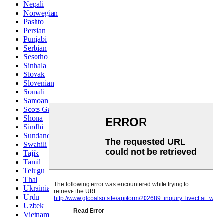
Nepali
Norwegian
Pashto
Persian
Punjabi
Serbian
Sesotho
Sinhala
Slovak
Slovenian
Somali
Samoan
Scots Gaelic
Shona
Sindhi
Sundanese
Swahili
Tajik
Tamil
Telugu
Thai
Ukrainian
Urdu
Uzbek
Vietnamese