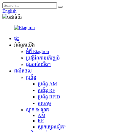
English
ផ្ទះ
អំពី​ពួក​យើង
អំពី Etagtron
ប្រវត្តិនៃការអភិវឌ្ឍន៍
ជួររបស់យើង។
ផលិតផល
ប្រព័ន្ធ
ប្រព័ន្ធ AM
ប្រព័ន្ធ RF
ប្រព័ន្ធ RFID
អសកម្ម
ស្លាក & ស្លាក
AM
RF
ស្លាកផ្សេងទៀត។