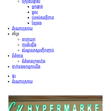
គ្រឿងបន្លាស់
អ្នកផ្ដាច់
ម្ជុល
ប្រអប់សុវត្ថិភាព
ខ្សែចង
ដំណោះស្រាយ
គាំទ្រ
ទាញយក
ការដំឡើង
សំណួរគេសួរញឹកញាប់
ព័ត៌មាន
ព័ត៌មានក្រុមហ៊ុន
ទាក់ទង​មក​ពួក​យើង
ផ្ទះ
ដំណោះស្រាយ