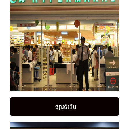
ផ្សារទំនើប