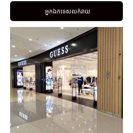
អ្នកឯកទេសលក់រាយ