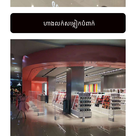
ហាង​លក់​ស​ម្លៀ​ក​បំពាក់