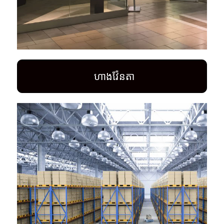
ហាងវ៉ែនតា