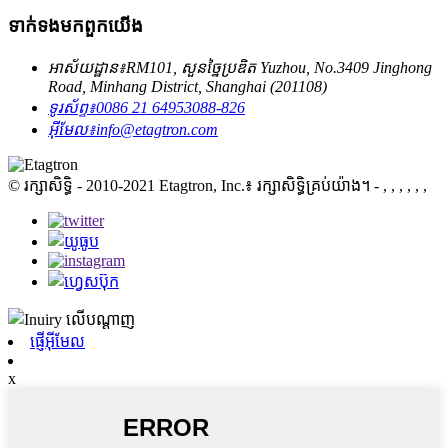
ទាក់ទង​មក​ពួក​យើង
អាស័យដ្ឋាន៖
RM101, សួនច្នៃប្រឌិត Yuzhou, No.3409 Jinghong
Road, Minhang District, Shanghai (201108)
ទូរស័ព្ទ៖
0086 21 64953088-826
អ៊ីមែល៖
info@etagtron.com
© រក្សាសិទ្ធិ - 2010-2021 Etagtron, Inc.៖ រក្សាសិទ្ធិគ្រប់យ៉ាង។
- , , , , , ,
ផ្ញើអ៊ីមែល
x