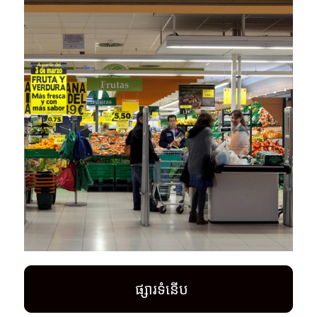
ផ្សារទំនើប