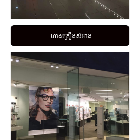
ហាងគ្រឿងសំអាង