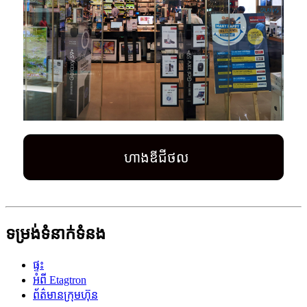
ហាងឌីជីថល
ទម្រង់ទំនាក់ទំនង
ផ្ទះ
អំពី Etagtron
ព័ត៌មានក្រុមហ៊ុន