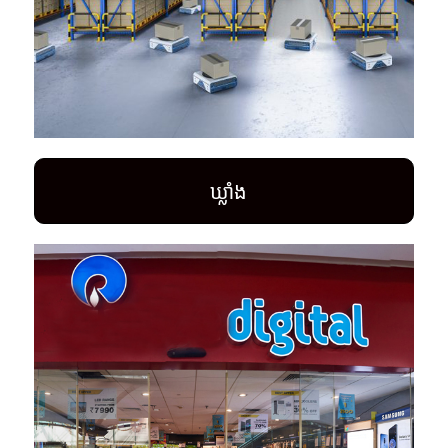
ឃ្លាំង