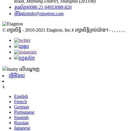
Road, Minhang District, Shanghai (201108)
ទូរស័ព្ទ៖
0086 21 64953088-826
អ៊ីមែល៖
info@etagtron.com
© រក្សាសិទ្ធិ - 2010-2021 Etagtron, Inc.៖ រក្សាសិទ្ធិគ្រប់យ៉ាង។
- , , , , , ,
ផ្ញើអ៊ីមែល
x
English
French
German
Portuguese
Spanish
Russian
Japanese