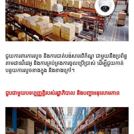
ជួយការពារការលួច និងការបាត់បង់សារពើភ័ណ្ឌ ជាមួយនឹងប្រព័ន្ធ
តាមដានវីដេអូ និងការគ្រប់គ្រងការចូលប្រើប្រាស់ ដើម្បីជួយកាត់
បន្ថយការលួចខាងក្នុង និងខាងក្រៅ។
ជួបជាមួយបទប្បញ្ញត្តិរបស់រដ្ឋាភិបាល និងបញ្ហាអនុលោមភាព