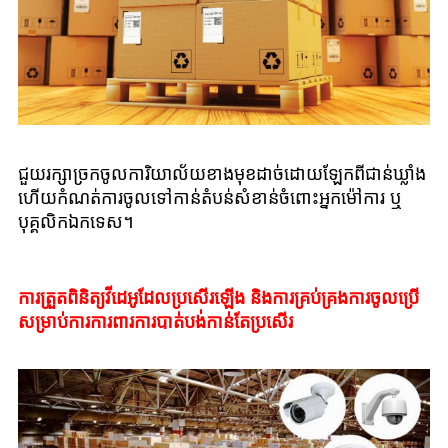
ជួយរក្សាច្រកចូលការិយាល័យខាងមុខដាច់ដោយឡែកពីជាន់ឃ្លាំង
ហើយកំណត់ការចូលទៅកាន់តំបន់សំខាន់ចំពោះអ្នកម៉ៅការ ឬ
បុគ្គលិកឯកទេស។
ការត្រួតពិនិត្យវីដេអូដែលប្រសើរឡើង និងការគ្រប់គ្រងការចូលប្រើ
សម្រាប់ការការពារការបាត់បង់កាន់តែប្រសើរ