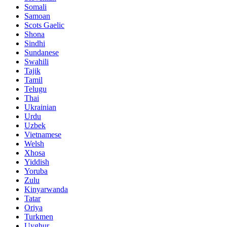
Somali
Samoan
Scots Gaelic
Shona
Sindhi
Sundanese
Swahili
Tajik
Tamil
Telugu
Thai
Ukrainian
Urdu
Uzbek
Vietnamese
Welsh
Xhosa
Yiddish
Yoruba
Zulu
Kinyarwanda
Tatar
Oriya
Turkmen
Uyghur