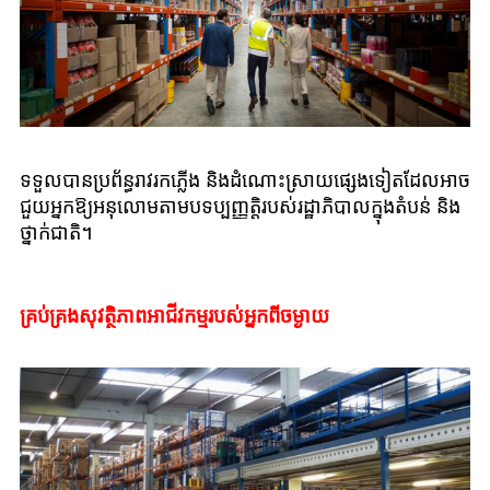
ទទួលបានប្រព័ន្ធរាវរកភ្លើង និងដំណោះស្រាយផ្សេងទៀតដែលអាច
ជួយអ្នកឱ្យអនុលោមតាមបទប្បញ្ញត្តិរបស់រដ្ឋាភិបាលក្នុងតំបន់ និង
ថ្នាក់ជាតិ។
គ្រប់គ្រងសុវត្ថិភាពអាជីវកម្មរបស់អ្នកពីចម្ងាយ