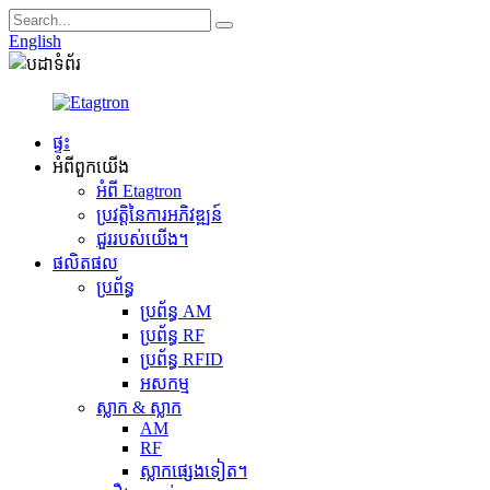
English
ផ្ទះ
អំពី​ពួក​យើង
អំពី Etagtron
ប្រវត្តិនៃការអភិវឌ្ឍន៍
ជួររបស់យើង។
ផលិតផល
ប្រព័ន្ធ
ប្រព័ន្ធ AM
ប្រព័ន្ធ RF
ប្រព័ន្ធ RFID
អសកម្ម
ស្លាក & ស្លាក
AM
RF
ស្លាកផ្សេងទៀត។