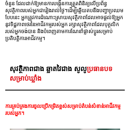
ចំនួន ដែលដាក់ឱ្យមានការបង្កើនការត្រួតពិនិត្យលើប្រព័ន្ធ
សុវត្ថិភាពរបស់អ្នកជារៀងរាល់ថ្ងៃ។ដើម្បីឆ្លើយតបនឹងបញ្ហាប្រឈម
បែបនេះ អ្នកត្រូវការដំណោះស្រាយសុវត្ថិភាពដែលអាចផ្តល់ឱ្យអ្នក
នូវទិដ្ឋភាពថេរនៃអាជីវកម្មរបស់អ្នក រក្សាសុវត្ថិភាពដែលបុគ្គលិក
របស់អ្នកចង់បាន និងបំពេញតាមការណែនាំផ្លាស់ប្តូរសម្រាប់
ប្រតិបត្តិការអាជីវកម្ម។
សុវត្ថិភាពជាង ឆ្លាតវៃជាង សូលូ
ប្រធានបទ
សម្រាប់ឃ្លាំង
ការគ្រប់គ្រងការចូលប្រើកម្រិតខ្ពស់សម្រាប់តំបន់សំខាន់អាជីវកម្ម
របស់អ្នក។