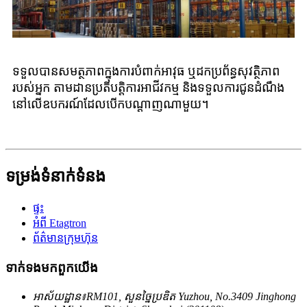
ទទួលបានសមត្ថភាពក្នុងការបំពាក់អាវុធ ឬដកប្រព័ន្ធសុវត្ថិភាព
របស់អ្នក តាមដានប្រតិបត្តិការអាជីវកម្ម និងទទួលការជូនដំណឹង
នៅលើឧបករណ៍ដែលបើកបណ្តាញណាមួយ។
ទម្រង់ទំនាក់ទំនង
ផ្ទះ
អំពី Etagtron
ព័ត៌មានក្រុមហ៊ុន
ទាក់ទង​មក​ពួក​យើង
អាស័យដ្ឋាន៖
RM101, សួនច្នៃប្រឌិត Yuzhou, No.3409 Jinghong