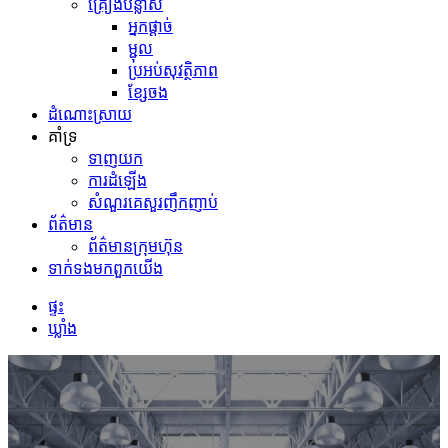
គ្រឿងបន្លាស់
អ្នកផ្ដាច់
ម្ជុល
ប្រអប់សុវត្ថិភាព
ខ្សែចង
ដំណោះស្រាយ
គាំទ្រ
ទាញយក
ការដំឡើង
សំណួរគេសួរញឹកញាប់
ព័ត៌មាន
ព័ត៌មានក្រុមហ៊ុន
ទាក់ទង​មក​ពួក​យើង
ផ្ទះ
ឃ្លាំង